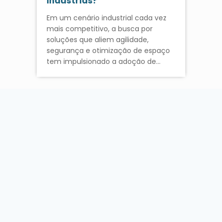
indústrias?
Em um cenário industrial cada vez
mais competitivo, a busca por
soluções que aliem agilidade,
segurança e otimização de espaço
tem impulsionado a adoção de…
« Anterior
1
2
3
4
Próximo »
Pesquisar