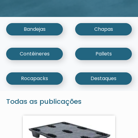
Bandejas
Chapas
Contêineres
Pallets
Rocapacks
Destaques
Todas as publicações